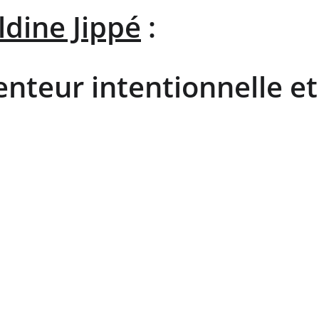
ldine Jippé
 : 
lenteur intentionnelle 