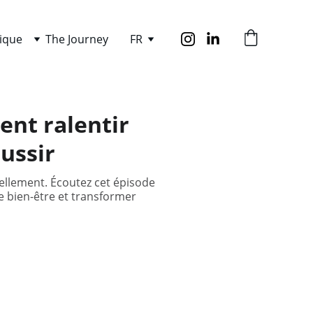
ique
The Journey
FR
ent ralentir
ussir
ellement. Écoutez cet épisode
e bien-être et transformer