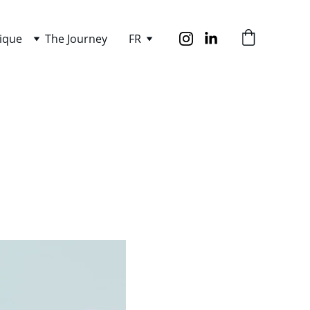
ique
The Journey
FR