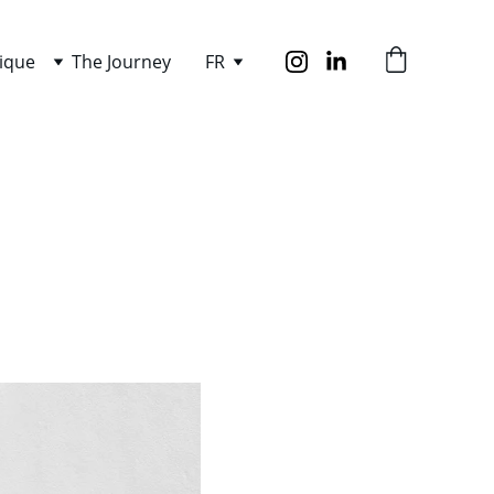
ique
The Journey
FR